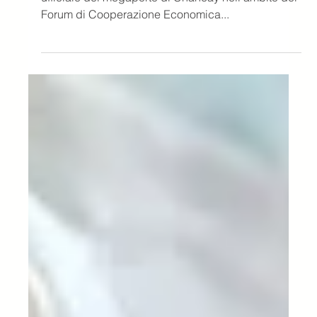
21 mag 2024
Tempo di lettura: 2 min
Aggiornamenti di Mercato e Analisi
Modernizzazione del Porto di
Chancay: Impulso
Economico e Connettività
Globale
Nel novembre 2024 si è tenuta l'inaugurazione
ufficiale del megaporto di Chancay nell'ambito del
Forum di Cooperazione Economica...