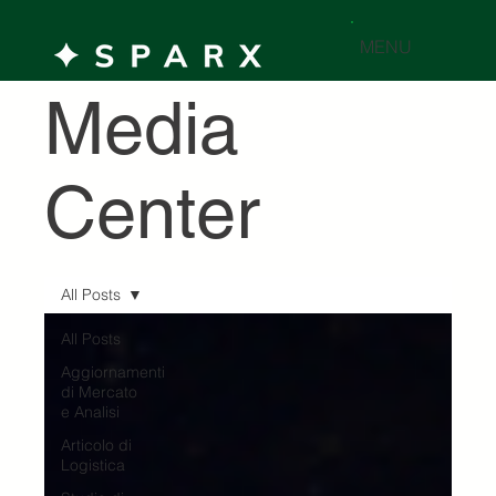
MENU
Media
Center
All Posts
All Posts
Aggiornamenti
di Mercato
e Analisi
Articolo di
Logistica