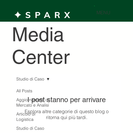
MENU
Media
Center
Studio di Caso
All Posts
I post stanno per arrivare
Aggiornamenti di
Mercato e Analisi
Esplora altre categorie di questo blog o
Articolo di
ritorna qui più tardi.
Logistica
Studio di Caso