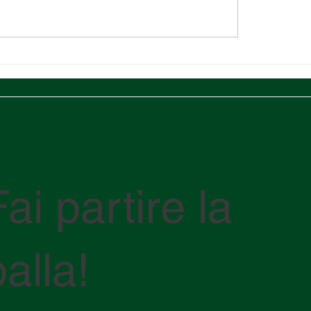
di base alla
Modernizzazione del 
entazione per
Chancay: Impulso E
rtazione e
e Connettività Global
rtazione in Messico.
Fai partire la
palla!