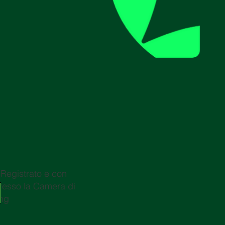
egistrato e con
resso la Camera di
ng