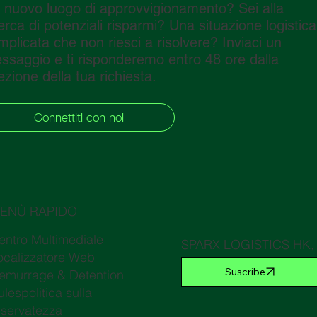
 nuovo luogo di approvvigionamento? Sei alla
cerca di potenziali risparmi? Una situazione logistica
mplicata che non riesci a risolvere? Inviaci un
ssaggio e ti risponderemo entro 48 ore dalla
ezione della tua richiesta.
Connettiti con noi
ENÙ RAPIDO
entro Multimediale
SPARX LOGISTICS HK, R
ocalizzatore Web
marchio commerciale p
Suscribe
emurrage & Detention
Commercio di Hong Ko
ulespolitica sulla
iservatezza