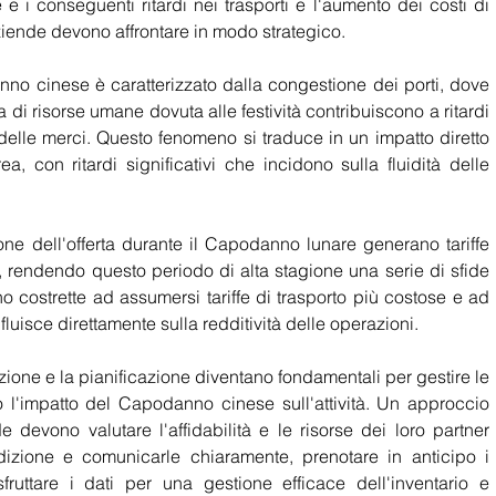
e i conseguenti ritardi nei trasporti e l'aumento dei costi di 
iende devono affrontare in modo strategico.
nno cinese è caratterizzato dalla congestione dei porti, dove 
a di risorse umane dovuta alle festività contribuiscono a ritardi 
 delle merci. Questo fenomeno si traduce in un impatto diretto 
ea, con ritardi significativi che incidono sulla fluidità delle 
e dell'offerta durante il Capodanno lunare generano tariffe 
i, rendendo questo periodo di alta stagione una serie di sfide 
costrette ad assumersi tariffe di trasporto più costose e ad 
fluisce direttamente sulla redditività delle operazioni.
ione e la pianificazione diventano fondamentali per gestire le 
o l'impatto del Capodanno cinese sull'attività. Un approccio 
 devono valutare l'affidabilità e le risorse dei loro partner 
edizione e comunicarle chiaramente, prenotare in anticipo i 
ruttare i dati per una gestione efficace dell'inventario e 