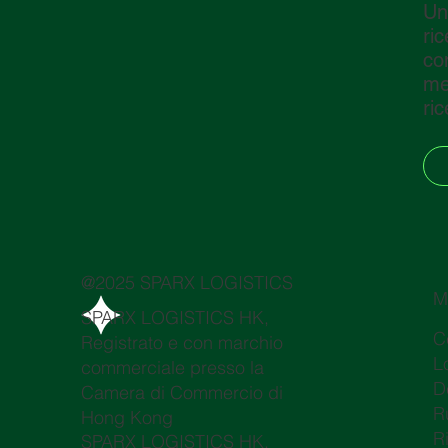
Un
ri
co
me
ric
@2025 SPARX LOGISTICS
M
SPARX LOGISTICS HK,
C
Registrato e con marchio
L
commerciale presso la
D
Camera di Commercio di
R
Hong Kong
R
SPARX LOGISTICS HK,