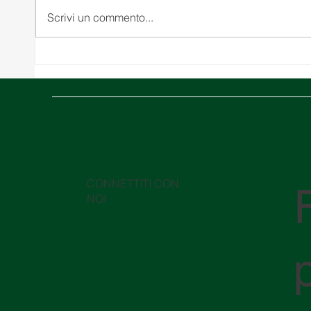
Scrivi un commento...
Sfide dello Sviluppo del
Guida 
Trasporto Multimodale in
docum
Venezuela.
l'impo
l'espo
CONNETTITI CON
NOI