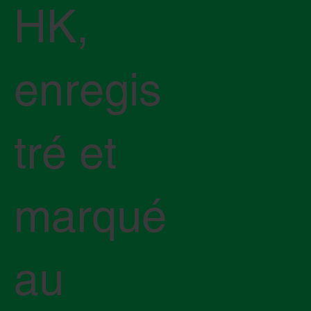
HK,
enregis
tré et
marqué
au