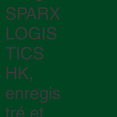
SPARX
LOGIS
TICS
HK,
enregis
tré et