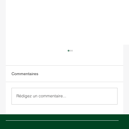
Commentaires
Rédigez un commentaire...
Empreinte carbone logistique : ce qu'elle
est et comment en réduire l'impact sur vos