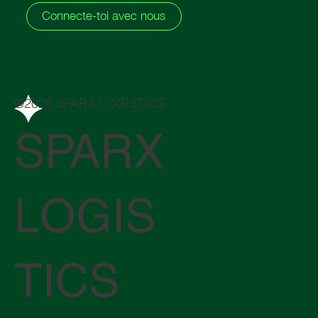
Connecte-toi avec nous
@2025 SPARX LOGISTICS
SPARX
LOGIS
TICS