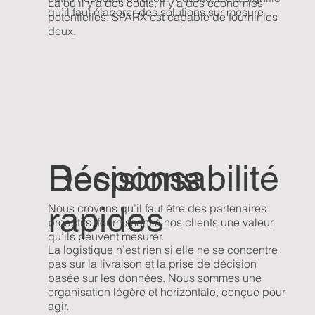
Là où il y a des coûts, il y a des économies
qu’il faut élaborer des solutions sur mesure
potentielles. SPARX est capable de fournir les
deux.
Responsabilité
Décisions
rapides
Nous croyons qu’il faut être des partenaires
proactifs, fournissant à nos clients une valeur
qu’ils peuvent mesurer.
La logistique n’est rien si elle ne se concentre
pas sur la livraison et la prise de décision
basée sur les données. Nous sommes une
organisation légère et horizontale, conçue pour
agir.