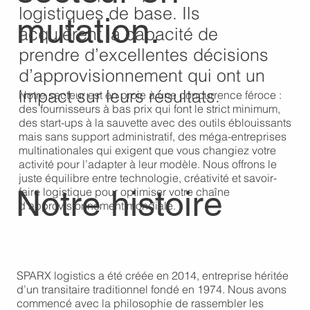
logistiques de base. Ils
mutation.
acquièrent la capacité de
prendre d’excellentes décisions
d’approvisionnement qui ont un
impact sur leurs résultats.
Notre secteur est en proie à une concurrence féroce :
des fournisseurs à bas prix qui font le strict minimum,
des start-ups à la sauvette avec des outils éblouissants
mais sans support administratif, des méga-entreprises
multinationales qui exigent que vous changiez votre
activité pour l’adapter à leur modèle. Nous offrons le
juste équilibre entre technologie, créativité et savoir-
Notre histoire
faire logistique pour optimiser votre chaîne
d’approvisionnement mondiale.
SPARX logistics a été créée en 2014, entreprise héritée
d’un transitaire traditionnel fondé en 1974. Nous avons
commencé avec la philosophie de rassembler les