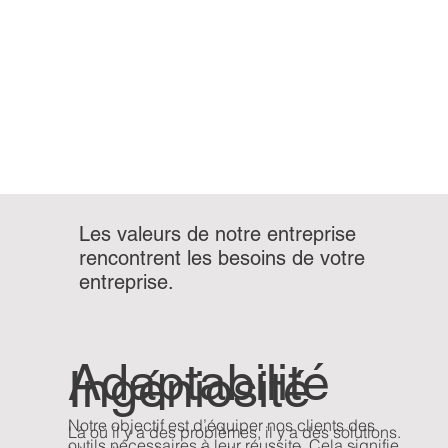
Les valeurs de notre entreprise
rencontrent les besoins de votre
entreprise.
Adaptabilité
Ingéniosité
Notre objectif est d’équiper nos clients des
Là où il y a des problèmes, il y a des solutions.
outils nécessaires à leur réussite. Cela signifie