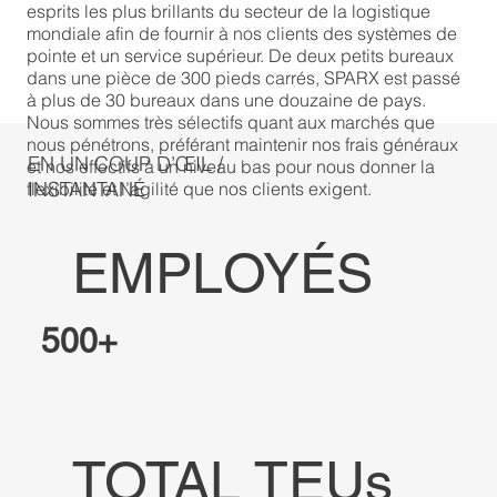
esprits les plus brillants du secteur de la logistique
mondiale afin de fournir à nos clients des systèmes de
pointe et un service supérieur. De deux petits bureaux
dans une pièce de 300 pieds carrés, SPARX est passé
à plus de 30 bureaux dans une douzaine de pays.
Nous sommes très sélectifs quant aux marchés que
nous pénétrons, préférant maintenir nos frais généraux
EN UN COUP D’ŒIL /
et nos effectifs à un niveau bas pour nous donner la
INSTANTANÉ
flexibilité et l’agilité que nos clients exigent.
EMPLOYÉS
500+
TOTAL TEUs