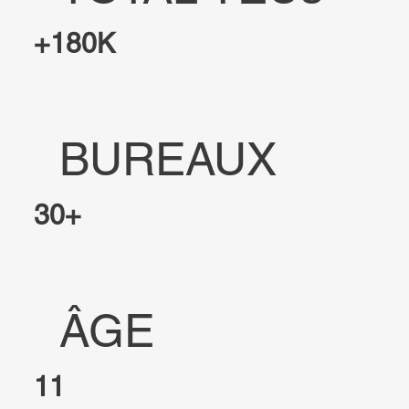
+180K
BUREAUX
30+
ÂGE
11