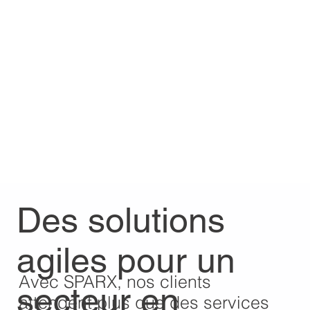
Des solutions
agiles pour un
Avec SPARX, nos clients
secteur en
attendent plus que des services