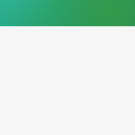
ns des solutions innovantes
ur répondre aux problèmes les
de nos clients.