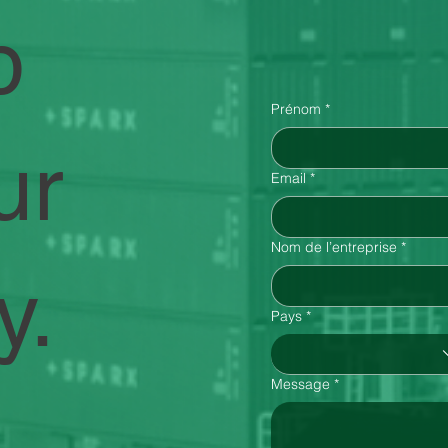
Contactez-
p
Prénom
*
ur
Email
*
Nom de l’entreprise
*
y.
Pays
*
Message
*