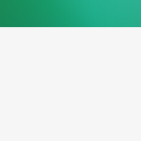
Nous développo
et durables po
plus complexes 