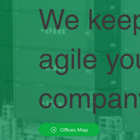
We kee
agile yo
compan
Offices Map