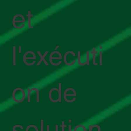
et
l'exécuti
on de
solution