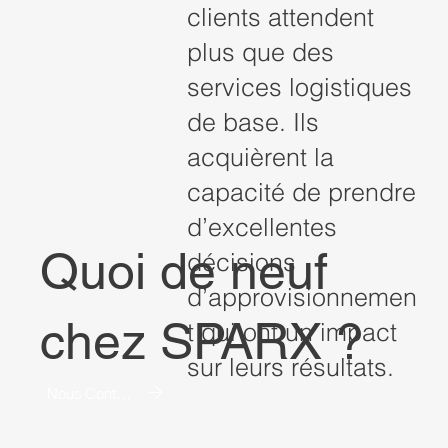
clients attendent
plus que des
services logistiques
de base. Ils
acquièrent la
capacité de prendre
d’excellentes
Quoi de neuf
décisions
d’approvisionnemen
chez SPARX ?
t qui ont un impact
sur leurs résultats.
Nous Contacter