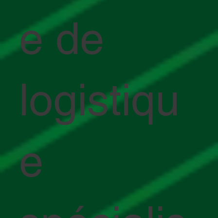
e de
logistiqu
e