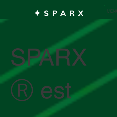
MEN
SPARX
Ⓡ est