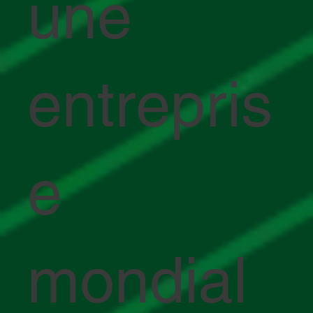
une
entrepris
e
mondial