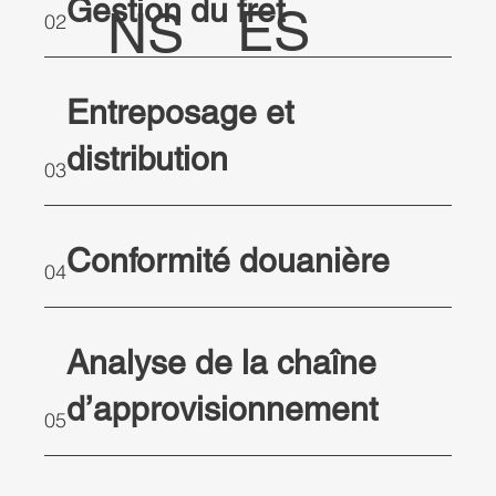
Gestion du fret
ES
NS
02
logistiques
Entreposage et
distribution
cachés qui
03
Conformité douanière
peuvent nuire
04
Analyse de la chaîne
votre chaîne
d’approvisionnement
05
d'approvisio