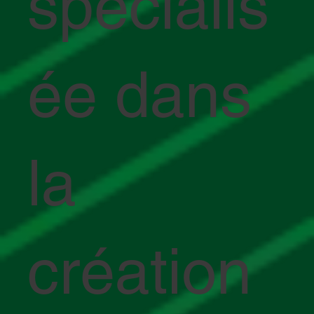
spécialis
ée dans
la
création