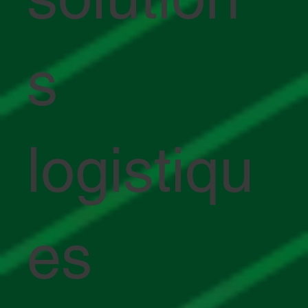
s
logistiqu
es