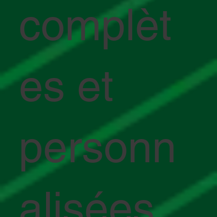
complèt
es et
personn
alisées.