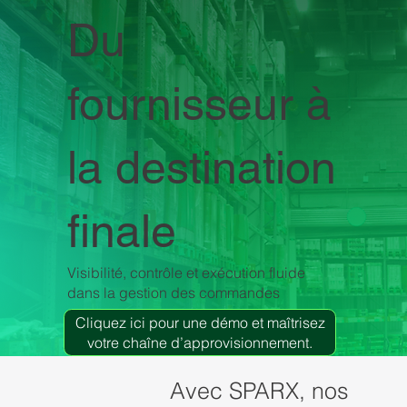
Du
fournisseur à
la destination
finale
Visibilité, contrôle et exécution fluide
dans la gestion des commandes
Cliquez ici pour une démo et maîtrisez
votre chaîne d’approvisionnement.
Avec SPARX, nos