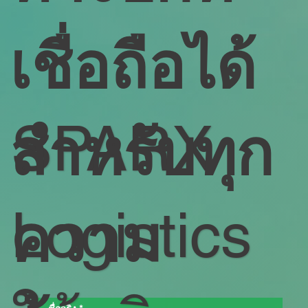
เชื่อถือได้
SPARX
สําหรับทุก
Logistics
ความ