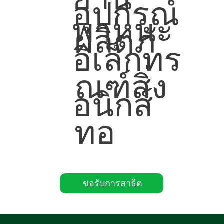
อุปกรณ์
พาหนะ
ผลิตภั
อิเล็กทร
ณฑ์สิ่ง
อนิกส์
ทอ
ขอรับการสาธิต