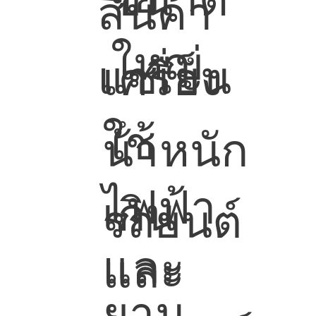
สินค้า
ใหญ่
แช่เย็น
เครื่อง
ใช้
น้ําหนัก
ไฟฟ้า
เกิน
รถยนต์
และ
และ
ยาน