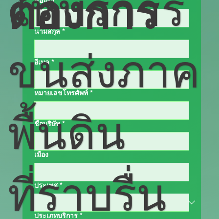
ให้บริการ
ต้องการ
ชื่อจริง
*
นามสกุล
*
ขนส่งภาค
อีเมล
*
หมายเลขโทรศัพท์
*
พื้นดิน
ชื่อบริษัท
*
เมือง
ที่ราบรื่น
ประเทศ
*
ประเภทบริการ
*