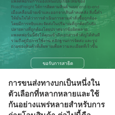
แพลตฟอร์มการมองเห็นแบบเรียลไทม์ของ
RoadFreight ให้การติดตามสินค้าแบบ end-to-end
เมื่อเคลื่อนย้ายเข้าและออกจากสินค้าคงคลัง สิ่งนี้ทํา
ให้มั่นใจได้ว่าการดําเนินการตามคําสั่งซื้อถูกต้อง
โดยมีการหยิบและจัดส่งในปริมาณที่ถูกต้องไปยัง
ปลายทางที่ถูกต้องโดยปราศจากข้อผิดพลาด
แพลตฟอร์มนี้ยังให้คุณเข้าถึงเอกสารสําคัญได้ทันที
รวมถึงคู่มือการใช้งาน หลักฐานการจัดส่ง และรูป
ถ่ายของสินค้าที่เสียหายเพื่อความละเอียดที่เร็วขึ้น
ขอรับการสาธิต
การขนส่งทางบกเป็นหนึ่งใน
ตัวเลือกที่หลากหลายและใช้
กันอย่างแพร่หลายสําหรับการ