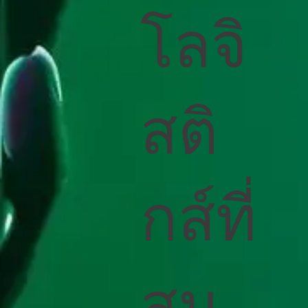
โลจิ
สติ
กส์ที่
สม