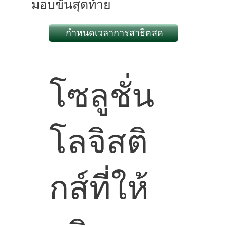
มอบขั้นสุดท้าย
กําหนดเวลาการสาธิตสด
โซลูชั่น
โลจิสติ
กส์ที่ให้