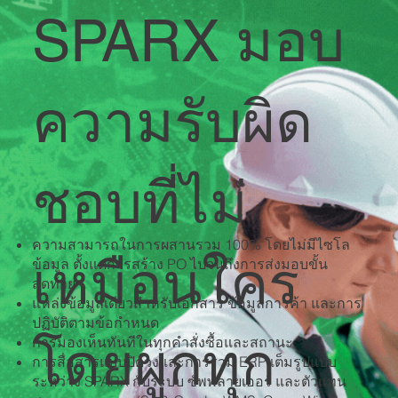
SPARX มอบ
ความรับผิด
ชอบที่ไม่
ความสามารถในการผสานรวม 100% โดยไม่มีไซโล
เหมือนใคร
ข้อมูล ตั้งแต่การสร้าง PO ไปจนถึงการส่งมอบขั้น
สุดท้าย
แหล่งข้อมูลเดียวสําหรับเอกสาร ข้อมูลการค้า และการ
ปฏิบัติตามข้อกําหนด
โดยผูกทุก
การมองเห็นทันทีในทุกคําสั่งซื้อและสถานะ
การสื่อสารแบบปิดวงและการรวม ERP เต็มรูปแบบ
ระหว่าง SPARX กับระบบ ซัพพลายเออร์ และตัวแทน