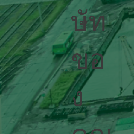
ษัท
ขอ
ง