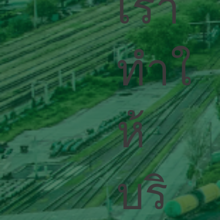
เรา
ทำใ
ห้
บริ