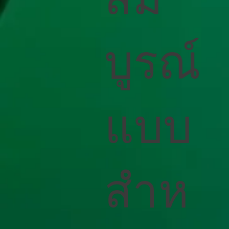
บูรณ์
แบบ
สําห