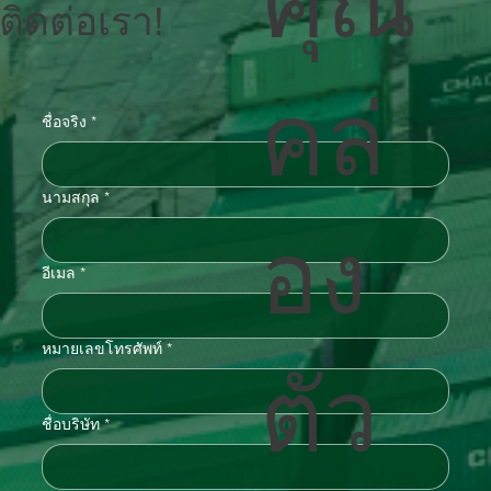
คุณ
ติดต่อเรา!
คล่
ชื่อจริง
*
นามสกุล
*
อง
อีเมล
*
หมายเลขโทรศัพท์
*
ตัว
ชื่อบริษัท
*