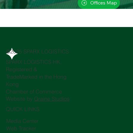
Offices Map
@2025 SPARX LOGISTICS
SPARX LOGISTICS HK,
Registered &
TradeMarked in the Hong
Kong
Chamber of Commerce
Website by
Graine Studios
QUICK LINKS
Media Center
Web Tracker