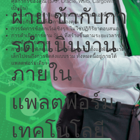
ศุลกากรของคุณ (SAP, Oracle, WMS, CargoWise
เป็นต้น)
ฝ่ายเข้ากับกา
แดชบอร์ดและการแจ้งเตือนแบบกําหนดเองที่ปรับให้
เหมาะกับความต้องการของคุณ
การจัดการข้อยกเว้นเชิงรุก ไม่ใช่ปฏิกิริยาตอบสนอง
การดําเนินการตาม SLA ที่สร้างขึ้นตามระยะเวลารอ
รดําเนินงาน
คอยสินค้าของคุณ
การจัดการพัสดุและ LCL เต็มรูปแบบ ตั้งแต่พัสดุขนาด
เล็กไปจนถึงการจัดส่งแบบรวม ทั้งหมดนี้อยู่ภายใต้
แพลตฟอร์มเดียว
ภายใน
แพลตฟอร์ม
เทคโนโลยี