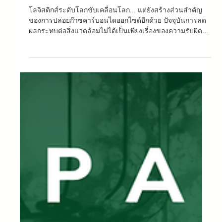
12 ก.พ.
ยาว 1 นาที
คาร์บอนฟุตพริ้นท์ด้านโลจิสติกส์: มันคือ
อะไรและจะลดผลกระทบต่อการจัดส่งของ
คุณได้อย่างไร
โลจิสติกส์ระดับโลกขับเคลื่อนโลก... แต่ยังสร้างส่วนสําคัญ
ของการปล่อยก๊าซคาร์บอนไดออกไซด์อีกด้วย ปัจจุบันการลด
ผลกระทบต่อสิ่งแวดล้อมไม่ได้เป็นเพียงเรื่องของความรับผิด
ชอบต่อสังคมอีกต่อไป แต่ยังเป็นข้อได้เปรียบในการแข่งขันอีก
ด้วย การทําความเข้าใจว่าการจัดส่งของคุณก่อให้เกิดมลพิษ
มากน้อยเพียงใดและวิธีปรับเส้นทางให้เหมาะสมสามารถสร้าง
ความแตกต่างระหว่างการดําเนินงานแบบเดียวกับการจัดส่ง
ของคุณ หรือทํางานได้ดีขึ้น โลจิสติกส์และผลกระทบต่อสิ่ง
แวดล้อม ในบริบทปัจจุบัน การขนส่งสินค้าเป็น