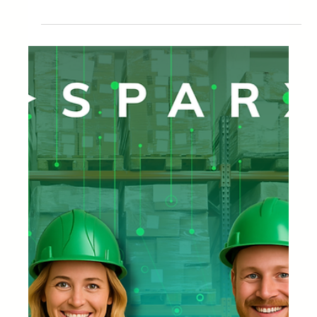
ตรุษจีน 2026 และผลกระทบต่อโลจิสติกส์
ทั่วโลก
ตรุษจีน ไม่เพียงแต่เป็นการเฉลิมฉลองทางวัฒนธรรมเท่านั้น
แต่ยังเป็นช่วงเวลาสําคัญสําหรับ โลจิสติกส์ระหว่างประเทศ
อีกด้วย ทุกๆ ปี การหยุดการดําเนินงานชั่วคราวในจีน ซึ่งเป็น
หนึ่งในศูนย์กลางการผลิตและส่งออกชั้นนําของโลก จะส่งผลก
ระทบโดยตรงต่อเวลาและต้นทุนการขนส่งทั่วโลก นั่นเป็น
เหตุผลที่การรู้ว่า ตรุษจีนปี 2026 คือเมื่อไหร่ และการทําความ
เข้าใจว่าต รุษจีนส่งผลกระทบต่อห่วงโซ่อุปทาน อย่างไรจึง
เป็นสิ่งสําคัญในการวางแผนล่วงหน้าและหลีกเลี่ยงความ
ล่าช้าในการดําเนินงานของคุณ ตรุษจีนค