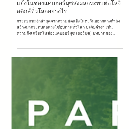
บทความโลจิสติกส์
ตะวันออกกลางตกอยู่ในวิกฤต: ความขัด
แย้งในช่องแคบฮอร์มุซส่งผลกระทบต่อโลจิ
สติกส์ทั่วโลกอย่างไร
การหยุดชะงักล่าสุดจากความขัดแย้งในตะวันออกกลางกําลัง
สร้างผลกระทบต่อห่วงโซ่อุปทานทั่วโลก ปัจจัยต่างๆ เช่น
ความตึงเครียดในช่องแคบฮอร์มุซ (ฮอร์มุซ) บทบาทของ
อิหร่านในภูมิภาค และราคาเชื้อเพลิงที่สูงขึ้นกําลังเปลี่ยนวิธีที่
บริษัทต่างๆ จัดการการดําเนินงานของตน วันนี้ ความท้าทายที่
ยิ่งใหญ่ที่สุดไม่ใช่แค่ค่าขนส่งอีกต่อไป แต่ยังเป็นการสูญเสีย
การควบคุมเวลาในการจัดส่ง การหยุดชะงักใน
ตะวันออกกลาง: เส้นทางเดินเรือภายใต้แรงกดดัน
สถานการณ์ปัจจุบันในตะวันออกกลางส่งผลกระทบโดยตรงต่