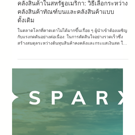
13 พ.ย. 2568
ยาว 1 นาที
คลังสินค้าในสหรัฐอเมริกา: วิธีเลือกระหว่าง
คลังสินค้าทัณฑ์บนและคลังสินค้าแบบ
ดั้งเดิม
ในตลาดโลกที่คาดเดาไม่ได้มากขึ้นเรื่อย ๆ ผู้นําเข้าต้องเผชิญ
กับแรงกดดันอย่างต่อเนื่อง: ในการตัดสินใจอย่างรวดเร็วซึ่ง
สร้างสมดุลระหว่างต้นทุนสินค้าคงคลังและกระแสเงินสด ใน
บริบทนี้การเลือกประเภทการจัดเก็บข้อมูลไม่เพียง แต่เป็นการ
ตัดสินใจในการดําเนินงาน แต่ยังเป็นการตัดสินใจทางการเงิน
เชิงกลยุทธ์ด้วย ปัจจุบันในสหรัฐอเมริกามีสองทางเลือกที่โดด
เด่นในฐานะเครื่องมือสําคัญในการวางแผนโลจิสติกส์: คลัง