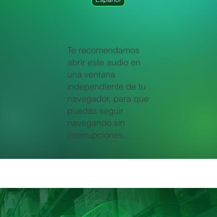
Te recomendamos
abrir este audio en
una ventana
independiente de tu
navegador, para que
puedas seguir
navegando sin
interrupciones.