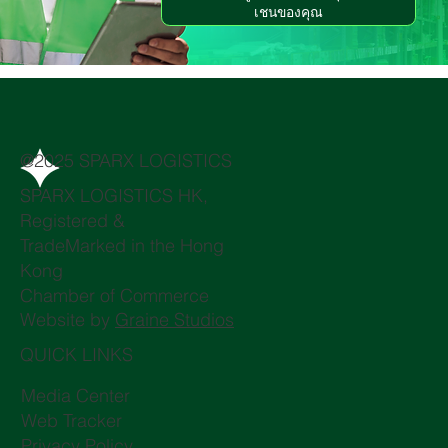
เชนของคุณ
@2025 SPARX LOGISTICS
SPARX LOGISTICS HK,
Registered &
TradeMarked in the Hong
Kong
Chamber of Commerce
Website by
Graine Studios
QUICK LINKS
Media Center
Web Tracker
Privacy Policy