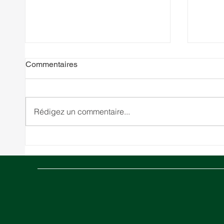
Commentaires
Rédigez un commentaire...
Moyen-Orient en crise :
Entre
comment le conflit dans le
comme
détroit d'Ormuz impacte la
entre
logistique mondiale
entrep