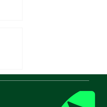
: des
ptimiser
ique