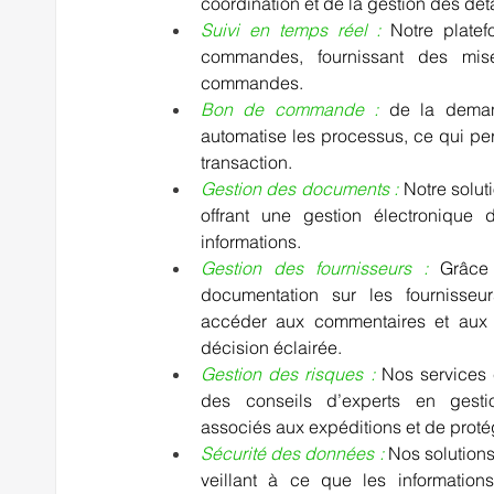
coordination et de la gestion des déta
Suivi en temps réel :
 Notre plate
commandes, fournissant des mise
commandes.     
Bon de commande
 : 
de la demand
automatise les processus, ce qui per
transaction.  
Gestion des documents : 
Notre soluti
offrant une gestion électronique d
informations.     
Gestion des fournisseurs : 
Grâce 
documentation sur les fournisseu
accéder aux commentaires et aux é
décision éclairée. 
Gestion des risques :
Nos services
des conseils d’experts en gesti
associés aux expéditions et de protéger
Sécurité des données :
Nos solutions
veillant à ce que les information