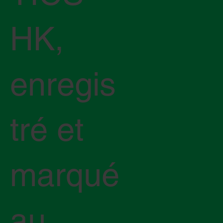
HK,
enregis
tré et
marqué
au