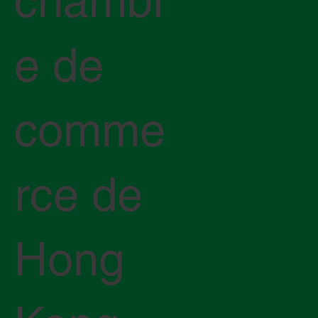
chambr
e de
comme
rce de
Hong