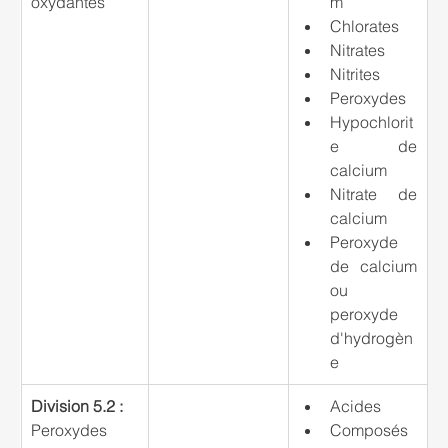
oxydantes
m
Chlorates
Nitrates
Nitrites
Peroxydes
Hypochlorit
e de 
calcium
Nitrate de 
calcium
Peroxyde 
de calcium 
ou 
peroxyde 
d'hydrogèn
e
Division 5.2 : 
Acides
Peroxydes 
Composés 