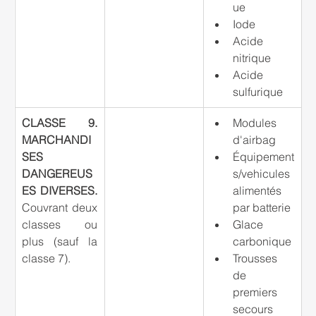
ue
Iode
Acide 
nitrique
Acide 
sulfurique
CLASSE 9. 
Modules 
MARCHANDI
d'airbag
SES 
Équipement
DANGEREUS
s/vehicules 
ES DIVERSES. 
alimentés 
Couvrant deux 
par batterie
classes ou 
Glace 
plus (sauf la 
carbonique
classe 7).
Trousses 
de 
premiers 
secours