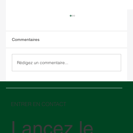
Commentaires
Rédigez un commentaire...
Entreposage aux États-Unis : comment
choisir entre un entrepôt sous douane et
un entrepôt traditionnel
ENTRER EN CONTACT
Lancez le