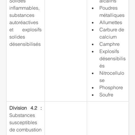
Solides 
alcalins
inflammables, 
Poudres 
substances 
métalliques
autoréactives 
Allumettes
et explosifs 
Carbure de 
solides 
calcium
désensibilisés
Camphre
Explosifs 
désensibilis
és
Nitrocellulo
se
Phosphore
Soufre
Division 4.2 : 
Substances 
susceptibles 
de combustion 