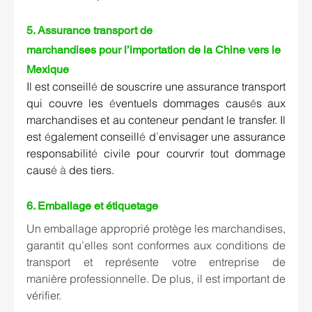
5. 
Assurance transport de 
marchandises pour l’importation de la Chine vers le 
Mexique 
Il est conseill
é
 de souscrire une assurance transport 
qui couvre les 
é
ventuels dommages caus
é
s aux 
marchandises et au conteneur pendant le transfer. Il 
est 
é
galement conseill
é
 d
’
envisager une assurance 
responsabilit
é
 civile pour courvrir tout dommage 
caus
é
à
 des tiers. 
6. 
Emballage et étiquetage 
Un emballage approprié protège les marchandises, 
garantit qu’elles sont conformes aux conditions de 
transport et représente votre entreprise de 
manière professionnelle. De plus, il est important de 
vérifier.