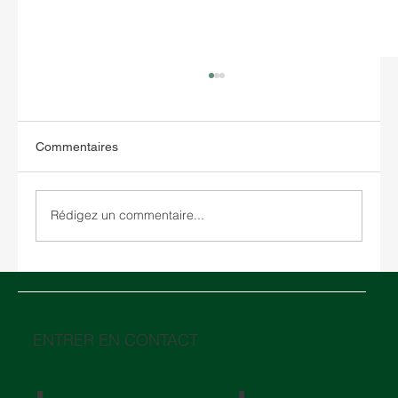
Commentaires
Rédigez un commentaire...
Entreposage aux États-Unis : comment
choisir entre un entrepôt sous douane et
un entrepôt traditionnel
ENTRER EN CONTACT