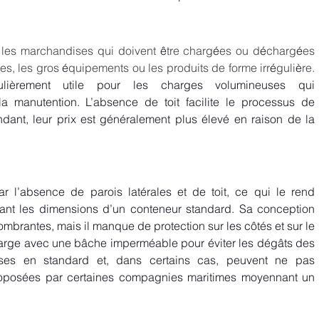
 les marchandises qui doivent 
ê
tre charg
é
es ou d
é
charg
é
es 
es, les gros 
é
quipements ou les produits de forme irr
é
guli
è
re. 
ièrement utile pour les charges volumineuses qui 
 la manutention. L’absence de toit facilite le processus de 
nt, leur prix est généralement plus élevé en raison de la 
ar l’absence de parois latérales et de toit, ce qui le rend 
nt les dimensions d’un conteneur standard. Sa conception 
brantes, mais il manque de protection sur les côtés et sur le 
charge avec une bâche imperméable pour éviter les dégâts des 
es en standard et, dans certains cas, peuvent ne pas 
proposées par certaines compagnies maritimes moyennant un 