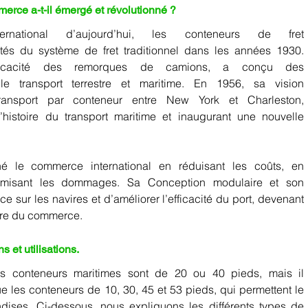
rce a-t-il émergé et révolutionné ?     
ational d’aujourd’hui, les conteneurs de fret 
sont apparus en réponse aux inefficacités du système de fret traditionnel dans les années 1930. 
fficacité des remorques de camions, a conçu des 
e transport terrestre et maritime. En
1956
,
 sa vision 
ransport par conteneur entre New York et Charleston, 
istoire du transport maritime et inaugurant une nouvelle 
nné le commerce international en réduisant les coûts, en 
nimisant les dommages. Sa Conception modulaire et son 
e sur les navires et d’améliorer l’efficacité du port, devenant 
oire du commerce. 
t utilisations.      
s conteneurs maritimes sont de 20 ou 40 pieds, mais il 
ue les conteneurs de 10, 30, 45 et 53 pieds, qui permettent le 
ndises. Ci-dessous, nous expliquons les différents types de 