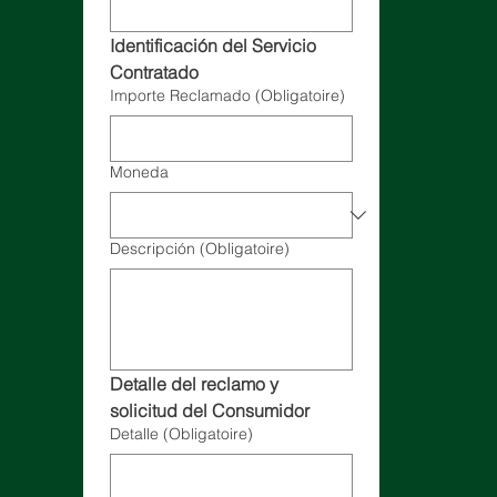
Identificación del Servicio 
Contratado
Importe Reclamado
(Obligatoire)
Moneda
Descripción
(Obligatoire)
Detalle del reclamo y 
solicitud del Consumidor
Detalle
(Obligatoire)