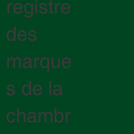
registre
des
marque
s de la
chambr