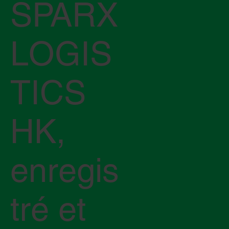
SPARX
LOGIS
TICS
HK,
enregis
tré et