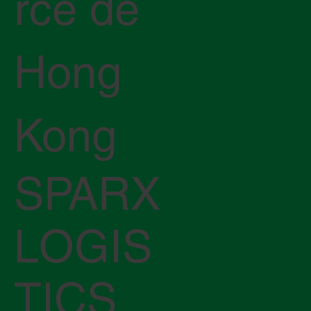
rce de
Hong
Kong
SPARX
LOGIS
TICS