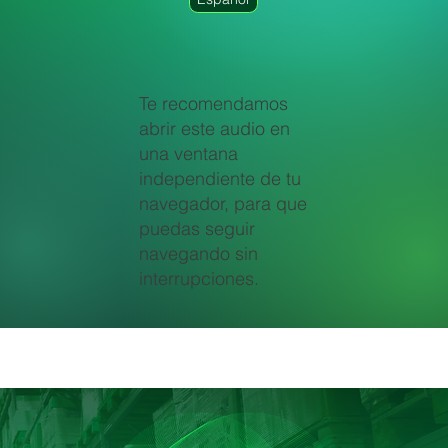
Te recomendamos
abrir este audio en
una ventana
independiente de tu
navegador, para que
puedas seguir
navegando sin
interrupciones.