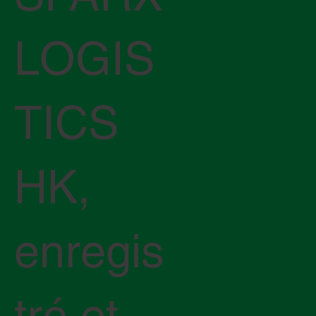
LOGIS
TICS
HK,
enregis
tré et