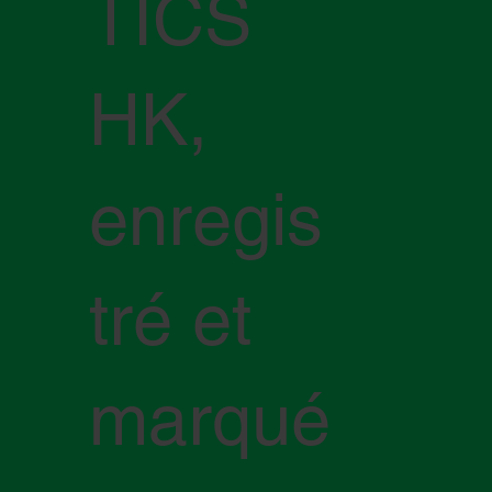
TICS
HK,
enregis
tré et
marqué