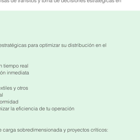
isas de tránsitos y toma de decisiones estratégicas en
ratégicas para optimizar su distribución en el
n tiempo real
ión inmediata
xtiles y otros
al
nformidad
zar la eficiencia de tu operación
e carga sobredimensionada y proyectos críticos: