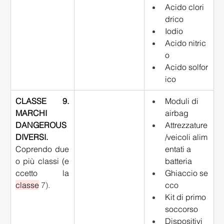
Acido clori
drico 
Iodio 
Acido nitric
o 
Acido solfor
ico 
CLASSE 9. 
Moduli di 
MARCHI 
airbag 
DANGEROUS 
Attrezzature
DIVERSI. 
/veicoli alim
Coprendo due 
entati a 
o più classi (e
batteria 
ccetto la 
Ghiaccio se
classe
 7).
cco 
Kit di primo 
soccorso 
Dispositivi 