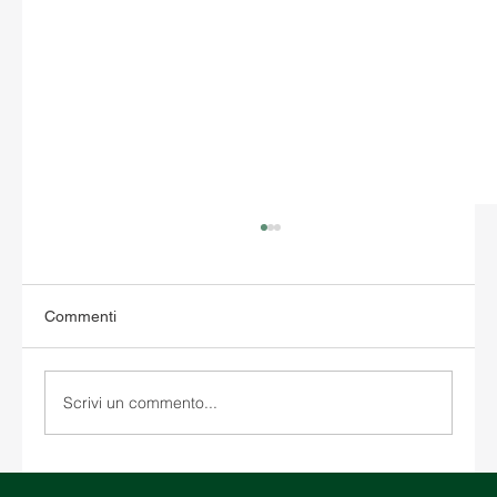
Commenti
Scrivi un commento...
Magazzinaggio negli Stati Uniti: come