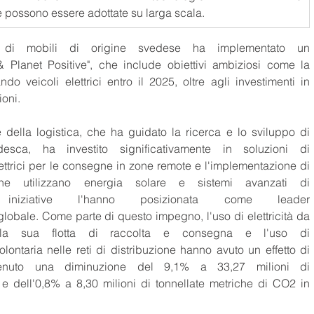
e possono essere adottate su larga scala. 
e di mobili di origine svedese ha implementato un 
lanet Positive", che include obiettivi ambiziosi come la 
ndo veicoli elettrici entro il 2025, oltre agli investimenti in 
oni. 
 della logistica, che ha guidato la ricerca e lo sviluppo di 
desca, ha investito significativamente in soluzioni di 
ettrici per le consegne in zone remote e l'implementazione di 
che utilizzano energia solare e sistemi avanzati di 
 iniziative l'hanno posizionata come leader 
a globale. Come parte di questo impegno, l'uso di elettricità da 
ne della sua flotta di raccolta e consegna e l'uso di 
lontaria nelle reti di distribuzione hanno avuto un effetto di 
tenuto una diminuzione del 9,1% a 33,27 milioni di 
 e dell'0,8% a 8,30 milioni di tonnellate metriche di CO2 in 