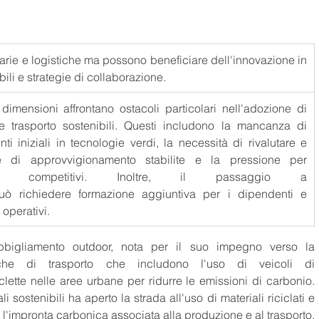
iarie e logistiche ma possono beneficiare dell'innovazione in 
ili e strategie di collaborazione. 
mensioni affrontano ostacoli particolari nell'adozione di 
 e trasporto sostenibili. Questi includono la mancanza di 
ti iniziali in tecnologie verdi, la necessità di rivalutare e 
e di approvvigionamento stabilite e la pressione per 
zi competitivi. Inoltre, il passaggio a 
può richiedere formazione aggiuntiva per i dipendenti e 
operativi.
bigliamento outdoor, nota per il suo impegno verso la 
tiche di trasporto che includono l'uso di veicoli di 
clette nelle aree urbane per ridurre le emissioni di carbonio. 
 sostenibili ha aperto la strada all'uso di materiali riciclati e 
biologici nei suoi prodotti, riducendo così l'impronta carbonica associata alla produzione e al trasporto. 