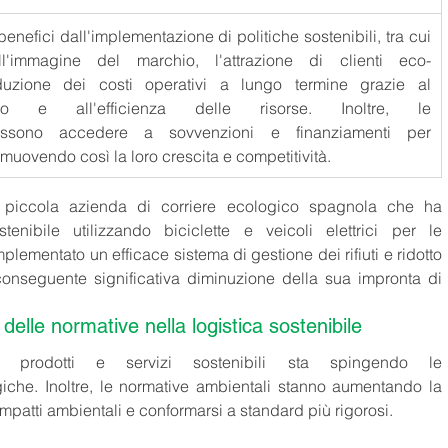
enefici dall'implementazione di politiche sostenibili, tra cui 
ll'immagine del marchio, l'attrazione di clienti eco-
uzione dei costi operativi a lungo termine grazie al 
ico e all'efficienza delle risorse. Inoltre, le 
ssono accedere a sovvenzioni e finanziamenti per 
romuovendo così la loro crescita e competitività. 
piccola azienda di corriere ecologico spagnola che ha 
enibile utilizzando biciclette e veicoli elettrici per le 
lementato un efficace sistema di gestione dei rifiuti e ridotto 
 conseguente significativa diminuzione della sua impronta di 
elle normative nella logistica sostenibile
rodotti e servizi sostenibili sta spingendo le 
iche. Inoltre, le normative ambientali stanno aumentando la 
impatti ambientali e conformarsi a standard più rigorosi. 