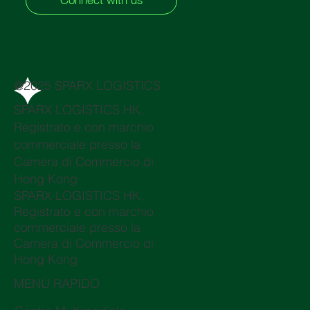
Connect with us
@2025 SPARX LOGISTICS
SPARX LOGISTICS HK,
Registrato e con marchio
commerciale presso la
Camera di Commercio di
Hong Kong
SPARX LOGISTICS HK,
Registrato e con marchio
commerciale presso la
Camera di Commercio di
Hong Kong
MENÙ RAPIDO