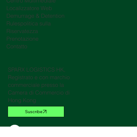
Centro Multimediale
Localizzatore Web
Demurrage & Detention
Rulespolitica sulla
Riservatezza
Prenotazione
Contatto
SPARX LOGISTICS HK,
Registrato e con marchio
commerciale presso la
Camera di Commercio di
Hong Kong
Suscribe