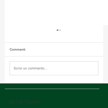
Commenti
Scrivi un commento...
Magazzinaggio negli Stati Uniti: come
scegliere tra un magazzino doganale e un
magazzino tradizionale
GET IN TOUCH