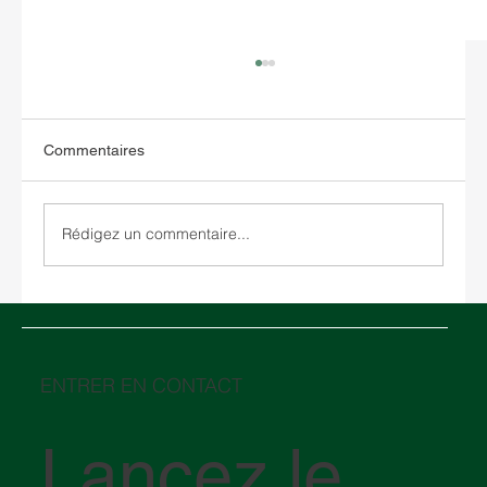
Commentaires
Rédigez un commentaire...
SPARX s'agrandit en Grèce avec
acquisition de locaux de stockage et
coentreprise avec ANODOS Logis.
ENTRER EN CONTACT
Lancez le