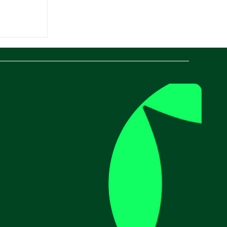
gistique
omment en
os