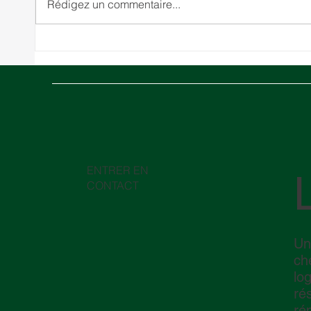
Rédigez un commentaire...
10 coûts logistiques cachés
Moyen
qui peuvent nuire à votre
commen
chaîne d'approvisionnement
détroi
logis
ENTRER EN
CONTACT
Un
ch
lo
ré
ré