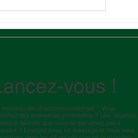
-Orient en crise :
Empreinte carbone lo
t le conflit dans le
: ce qu'elle est et c
t d'Ormuz impacte la
réduire l'impact sur v
tique mondiale
expéditions.
Lancez-vous !
 nouveau lieu d’approvisionnement ? Vous
erchez des économies potentielles ? Une situation
gistique délicate que vous ne parvenez pas à
soudre ? Envoyez-nous un message et nous vous
pondrons dans les 48 heures suivant la réception