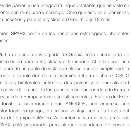
es de pasión y una integridad inquebrantable que he visto en 
nte con mi equipo y conmigo. Creo que esto es el comienzo 
osotros y para la logística en Grecia", dijo Dimitris.
ción, SPARX confía en los beneficios estratégicos inherentes 
ones:
á: 
La ubicación privilegiada de Grecia en la encrucijada de 
tro único para la logística y el transporte. Al establecer una 
iciará de un punto de vista que ofrece acceso simplificado a 
mente relevante debido a la inversión del grupo chino COSCO 
os lazos bilaterales entre los dos países y la conectividad 
se convierta en uno de los puertos más concurridos de Europa 
 y salida a Europa y, más específicamente, a Europa del Este.
local:
 La colaboración con ANODOS, una empresa con 
or logístico griego, ofrece una ventaja central a través del 
da del equipo helénico. Al combinar las mejores prácticas 
PARX está preparado para ofrecer estándares de servicio 