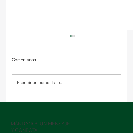
Comentarios
Escribir un comentario...
Oriente Medio en crisis: cómo el conflicto
en el Estrecho de Ormuz está impactando
la logística global
​MÁNDANOS UN MENSAJE
Y CONECTA