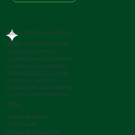
@2025 SPARX LOGISTICS
SPARX LOGISTICS HK es
una marca comercial
registrada en la Cámara de
Comercio de Hong Kong
SPARX LOGISTICS HK es
una marca comercial
registrada en la Cámara de
Comercio de Hong Kong
MENÚ
Centro de Medios
Web Tracker
Política de Privacidad