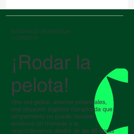
Año Nuevo Chino 2026 y su impacto en la
logística global
​MÁNDANOS UN MENSAJE
Y CONECTA
¡Rodar la
pelota!
Una red global, ahorros potenciales,
una situación logística complicada que
simplemente no puede resolver:
envíenos un mensaje y le
responderemos dentro de las 48 horas