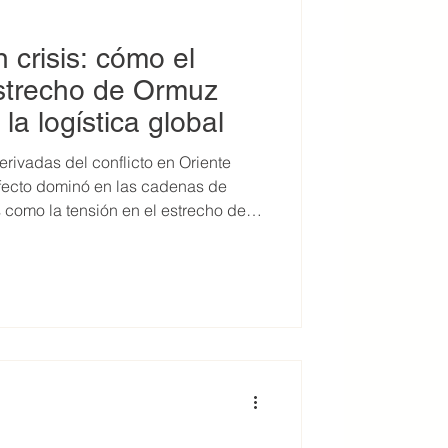
 crisis: cómo el
Estrecho de Ormuz
la logística global
erivadas del conflicto en Oriente
fecto dominó en las cadenas de
s como la tensión en el estrecho de
Irán en la región y el aumento del
 transformando la forma en que las
or desafío ya no
ansporte, sino la pérdida de control
sobre los tiempos de entrega. Disrup