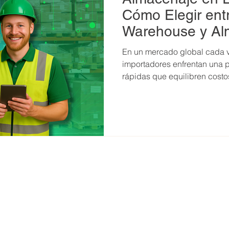
Cómo Elegir en
Warehouse y Alm
En un mercado global cada v
importadores enfrentan una p
rápidas que equilibren costos,
este contexto, la elección d
una decisión operativa, sino
estratégica. Actualmente, en Estados Unidos existen dos
alternativas que destacan co
planifica