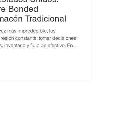
tre Bonded
acén Tradicional
ez más impredecible, los
resión constante: tomar decisiones
 inventario y flujo de efectivo. En
el tipo de almacenamiento no es solo
 también una decisión financiera
mo herramientas clave en la
ción logística: Almacén Bajo Fianza (Bonded Wareho