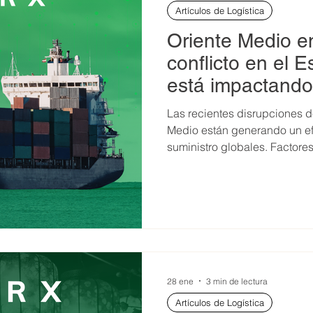
Artículos de Logística
Oriente Medio en
conflicto en el 
está impactando 
Las recientes disrupciones d
Medio están generando un e
suministro globales. Factore
Ormuz (Hormuz), el papel de 
precio del combustible están
empresas gestionan sus operaciones. Hoy, el may
es únicamente el costo del tr
28 ene
3 min de lectura
Artículos de Logística