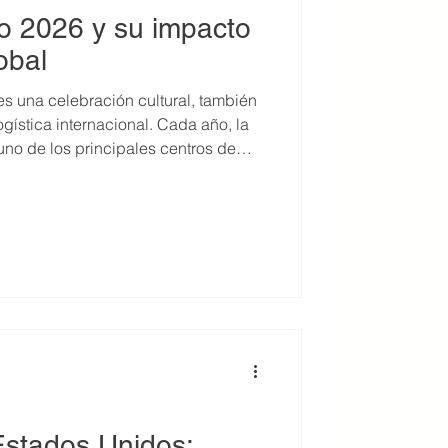
o 2026 y su impacto
lobal
s una celebración cultural, también
ogística internacional. Cada año, la
no de los principales centros de
del mundo— impacta directamente en
obal. Por eso, conocer
o 2026 y entender cómo afecta a la
damental para planear con
s en tus operaciones.
stados Unidos: