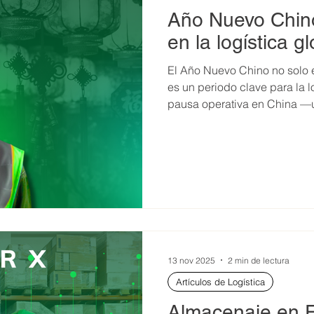
Año Nuevo Chin
en la logística g
El Año Nuevo Chino no solo e
es un periodo clave para la l
pausa operativa en China —u
manufactura y exportación 
los tiempos y costos de envío a nivel gl
cuándo es el Año Nuevo Chin
cadena de suministro es fun
anticipación y evitar retraso
13 nov 2025
2 min de lectura
Artículos de Logística
Almacenaje en E