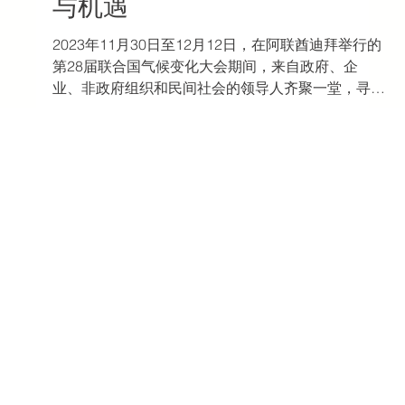
2024年1月18日
讀畢需時 3 分鐘
可持续物流
联合国气候变化峰会
（COP28）：供应链的挑战
与机遇
2023年11月30日至12月12日，在阿联酋迪拜举行的
第28届联合国气候变化大会期间，来自政府、企
业、非政府组织和民间社会的领导人齐聚一堂，寻找
具体解决方案，加快行动应对全球气候危机。各国领
导人同意迅速减少煤炭、石油和天然气的产量，到
2030年将可再生能源的产能增加两倍。...