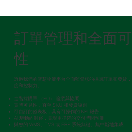
訂單管理和全面可
性
透過我們的智慧物流平台全面監督您的採購訂單和發貨，
度和控制力。
進階採購單 （PO） 追蹤與協調
實時可見性，直至 SKU 和發貨級別
可自訂的儀表板，具有可操作的 KPI 報告
AI 驅動的洞察，實現更準確的交付時間預測
與您的 WMS、TMS 或 ERP 系統無縫、無中斷地集成