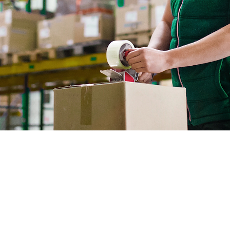
借助 SPARX Logistics USA 在休士頓和邁
國配送策略