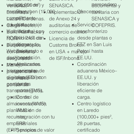
perecedero.
(25,000 m²) y
verificación de
Veracruz,
SENASICA.
documental y
Ofrecemos:
Shenzhen (15,000
normas y
Ensenada y
Implementación
sanitaria con
m²).
cumplimiento
Lázaro Cárdenas.
de Anexo 24 y
SENASICA y
Servicio
Almacenaje
aduanal.
Carga Reefer,
auditorías de
COFEPRIS.
transfronterizo
nacional con
Visibilidad
Bulk, Flat Racks y
comercio exterior.
desde plantas o
servicios de
PO/SKU 24/7 con
NOR.
Licencia de
FTZ en San Luis
etiquetado,
plataforma
Buques propios
Customs Broker
Potosí hasta
paletizado e
WebTracker y
con itinerario
en USA + manejo
EE.UU.
inspección.
dashboards
asegurado.
de ISF/Inbond.
Coordinación
Almacenes
personalizados.
Manejo
aduanera México–
generales de
Integraciones
preferencial en
EE.UU. y
depósito en
digitales (EDI) con
terminales
liberación
puntos
gestión de
portuarias.
eficiente de
estratégicos.
transporte (TMS),
carga.
Control de
gestión de
Centro logístico
inventario con
almacenes (WMS),
en Laredo
WMS e
planificación de
(100,000+ pies²,
integración con tu
recursos
28 puertas,
ERP.
empresariales
certificado
Servicios de valor
(ERP) propios.