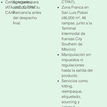
CTPAT).
agregado para
Certificaciones:
Zona Franca en
acondicionar tu
IATA, IAC, C-TPAT,
San Luis Potosi
mercancía antes
CAAT.
(46,000 m², 46
del despacho
rampas, junto a la
final.
Terminal
Intermodal de
Kansas City
Southern de
México).
Manipulación sin
impuestos ni
regulaciones
hasta la salida del
producto.
Servicios como
kitting,
reempaque,
etiquetado,
sourcing y