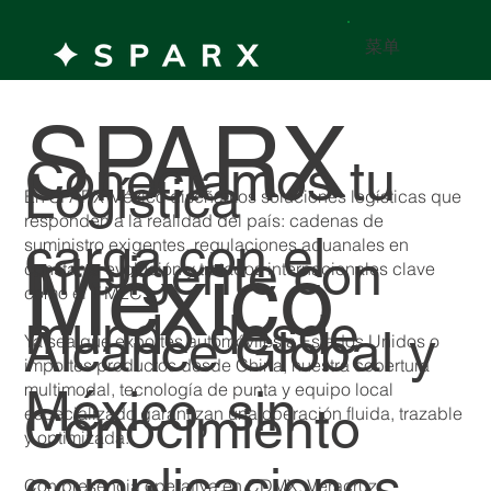
菜单
SPARX
Conectamos tu
Logística
En SPARX México diseñamos soluciones logísticas que
responden a la realidad del país: cadenas de
carga con el
suministro exigentes, regulaciones aduanales en
México
Inteligente con
constante evolución y tratados internacionales clave
como el T-MEC.
mundo desde
Alcance Global y
Ya sea que exportes automóviles a Estados Unidos o
importes productos desde China, nuestra cobertura
multimodal, tecnología de punta y equipo local
México, sin
Conocimiento
especializado garantizan una operación fluida, trazable
y optimizada.
complicaciones.
Con presencia operativa en CDMX, Veracruz,