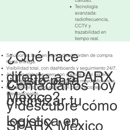
calidad.
Tecnología
avanzada:
radiofrecuencia,
CCTV y
trazabilidad en
tiempo real.
¿Qué hace
Soluciones llave en mano, desde orden de compra
hasta entrega.
Visibilidad total, con dashboards y seguimiento 24/7.
difente a SPARX
Alianzas globales, pero con soporte local experto.
¿Listo para
Contáctanos hoy
Automatización y logística 5.0 para mayor eficiencia.
Cumplimiento asegurado, con certificaciones
México?
internacionales.
optimizar tu
y descubre cómo
logística en
SPARX México