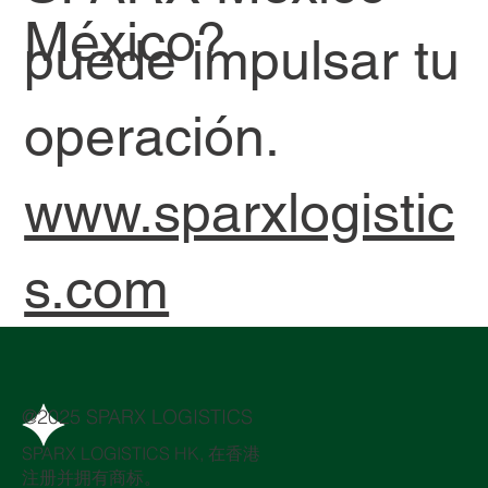
México?
puede impulsar tu
operación.
www.sparxlogistic
s.com
@2025 SPARX LOGISTICS
SPARX LOGISTICS HK, 在香港
注册并拥有商标。