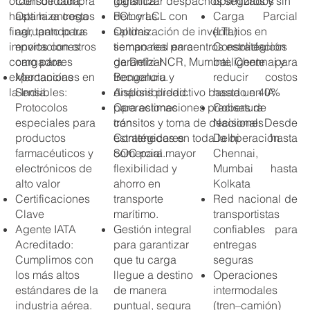
Consolidada:
logística:
optimizados
garantizar despachos seguros y sin
orden de compra
Optimiza costos
FCL y LCL con
Carga Parcial
demoras.
hasta la entrega
agrupando tus
salidas
(LTL):
Optimización de inventarios en
final, tanto para
envíos con otros
semanales para
Consolidación
tiempo real en centros estratégicos
importaciones
cargadores
garantizar
inteligente para
de Delhi‑NCR, Mumbai, Chennai y
como para
Mercancías
frecuencia y
reducir costos
Bengaluru.
exportaciones en
Sensibles:
disponibilidad.
hasta un 40%
Análisis predictivo basado en IA
la India.
Protocolos
Operaciones
Cobertura
para estimaciones precisas de
especiales para
con
Nacional: Desde
tránsitos y toma de decisiones
productos
Contenedores
Delhi hasta
estratégicas en toda la operación
farmacéuticos y
SOC para mayor
Chennai,
comercial.
electrónicos de
flexibilidad y
Mumbai hasta
alto valor
ahorro en
Kolkata
Certificaciones
transporte
Red nacional de
Clave
marítimo.
transportistas
Agente IATA
Gestión integral
confiables para
Acreditado:
para garantizar
entregas
Cumplimos con
que tu carga
seguras
los más altos
llegue a destino
Operaciones
estándares de la
de manera
intermodales
industria aérea.
puntual, segura
(tren–camión)