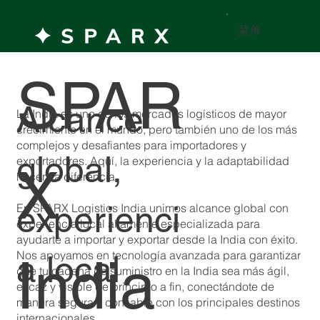
菜单
SPAR
Alcance
La India es uno de los mercados logísticos de mayor
crecimiento en el mundo, pero también uno de los más
complejos y desafiantes para importadores y
global,
exportadores. Aquí, la experiencia y la adaptabilidad
X
hacen la diferencia.
experienci
En SPARX Logistics India unimos alcance global con
experiencia local altamente especializada para
ayudarte a importar y exportar desde la India con éxito.
Nos apoyamos en tecnología avanzada para garantizar
India
a local
que tu cadena de suministro en la India sea más ágil,
eficaz y visible de principio a fin, conectándote de
manera segura y confiable con los principales destinos
internacionales.