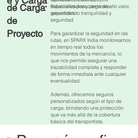
e y Carga
de Carga
especializados y permisos
Soluciones para carga de alto valor,
requeridos
garantizando tranquilidad y
de
seguridad
Proyecto
Para garantizar la seguridad en las
rutas, en SPARX India monitoreamos
en tiempo real todos los
movimientos de la mercancía, lo
que nos permite asegurar una
trazabilidad completa y responder
de forma inmediata ante cualquier
eventualidad.
Además, ofrecemos seguros
personalizados según el tipo de
carga, brindando una protección
que va más allá de la cobertura
básica del transportista.