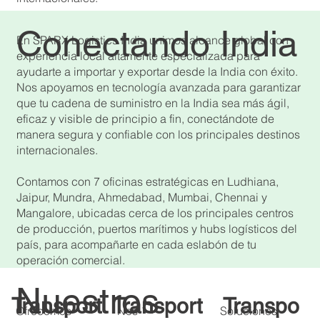
Conectando India
En SPARX Logistics India unimos alcance global con
experiencia local altamente especializada para
ayudarte a importar y exportar desde la India con éxito.
Nos apoyamos en tecnología avanzada para garantizar
que tu cadena de suministro en la India sea más ágil,
eficaz y visible de principio a fin, conectándote de
manera segura y confiable con los principales destinos
internacionales.
Contamos con 7 oficinas estratégicas en Ludhiana,
Jaipur, Mundra, Ahmedabad, Mumbai, Chennai y
Mangalore, ubicadas cerca de los principales centros
de producción, puertos marítimos y hubs logísticos del
país, para acompañarte en cada eslabón de tu
operación comercial.
Nuestros
Transport
Transport
Transpo
Ofrecemos
Nos
Soluciones