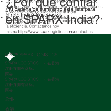
¿Por qué confiar
Equipo local con amplia experiencia en el mercado
logístico indio y conocimiento experto en regulaciones
¿Tu cadena de suministro está lista para
y procedimientos aduaneros de la India.
el reto India? Nosotros sí.
en SPARX India?
​Tecnología avanzada para garantizar visibilidad total y
En SPARX, no solo movemos tu carga; diseñamos
operación en tiempo real.
la eficiencia. Contáctanos hoy
mismo
https://www.sparxlogistics.com/contact-us
@2025 SPARX LOGISTICS
SPARX LOGISTICS HK, 在香港
注册并拥有商标。
商会
SPARX LOGISTICS HK, 在香港
注册并拥有商标。
商会
总部
香港