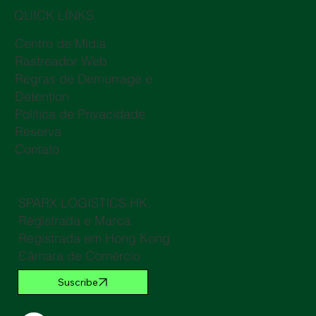
QUICK LINKS
Centro de Mídia
Rastreador Web
Regras de Demurrage e
Detention
Política de Privacidade
Reserva
Contato
SPARX LOGISTICS HK,
Registrada e Marca
Registrada em Hong Kong
Câmara de Comércio
Suscribe