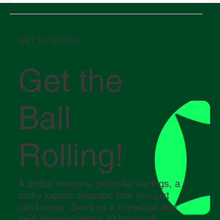
Armazenagem nos Estados Unidos: como
escolher entre um armazém alfandegado
e um armazém tradicional
GET IN TOUCH
Get the
Ball
Rolling!
A global network, potential savings, a
tricky logistic situation that you just
can’t solve -Send us a message and
we’ll respond within 48 hours of