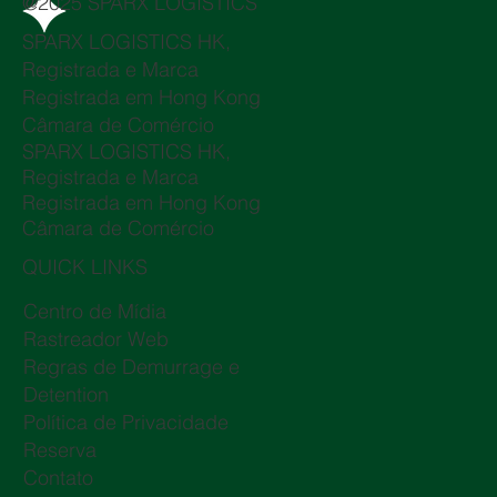
@2025 SPARX LOGISTICS
SPARX LOGISTICS HK,
Registrada e Marca
Registrada em Hong Kong
Câmara de Comércio
SPARX LOGISTICS HK,
Registrada e Marca
Registrada em Hong Kong
Câmara de Comércio
QUICK LINKS
Centro de Mídia
Rastreador Web
Regras de Demurrage e
Detention
Política de Privacidade
Reserva
Contato