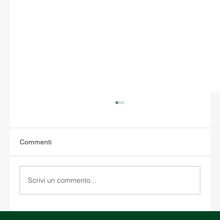
Commenti
Scrivi un commento...
Medio Oriente in crisi: come il conflitto