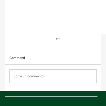
Commenti
Scrivi un commento...
Medio Oriente in crisi: come il conflitto
nello Stretto di Hormuz sta influenzando la
logistica globale