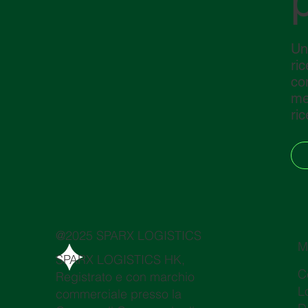
Un
ri
co
me
ric
@2025 SPARX LOGISTICS
M
SPARX LOGISTICS HK,
C
Registrato e con marchio
L
commerciale presso la