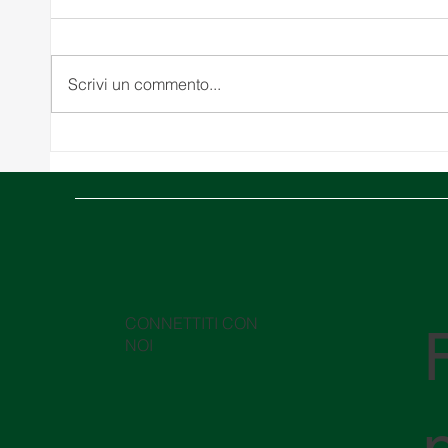
Scrivi un commento...
10 Costi Logistici Nascosti
Medio 
che Potrebbero Danneggiare
confli
la Tua Supply Chain
Hormu
logist
CONNETTITI CON
NOI