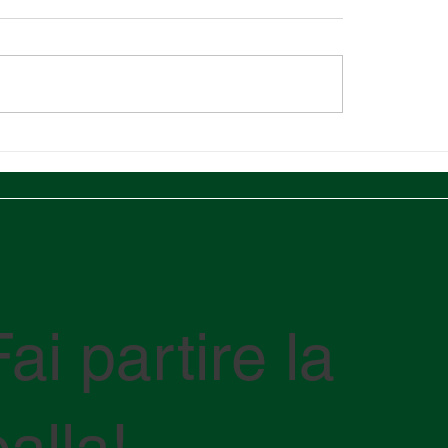
Oriente in crisi: come il
Impronta di carbonio l
tto nello Stretto di
cos'è e come ridurne 
z sta influenzando la
sulle tue spedizioni.
ica globale
Fai partire la