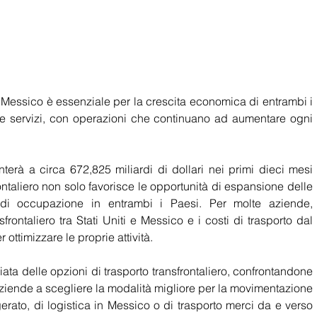
ti e Messico è essenziale per la crescita economica di entrambi i 
ni e servizi, con operazioni che continuano ad aumentare ogni 
erà a circa 672,825 miliardi di dollari nei primi dieci mesi 
ontaliero non solo favorisce le opportunità di espansione delle 
i occupazione in entrambi i Paesi. Per molte aziende, 
rontaliero tra Stati Uniti e Messico e i costi di trasporto dal 
ottimizzare le proprie attività. 
iata delle opzioni di trasporto transfrontaliero, confrontandone 
 aziende a scegliere la modalità migliore per la movimentazione 
rigerato, di logistica in Messico o di trasporto merci da e verso 