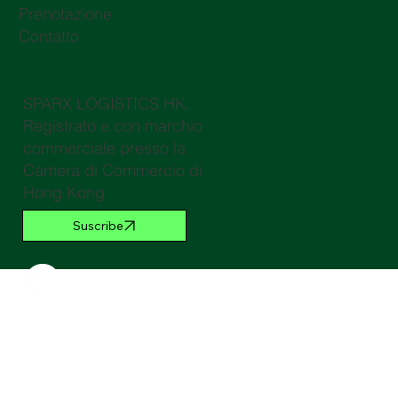
Prenotazione
Contatto
SPARX LOGISTICS HK,
Registrato e con marchio
commerciale presso la
Camera di Commercio di
Hong Kong
Suscribe