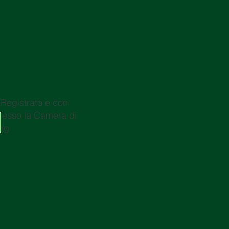
egistrato e con
resso la Camera di
ng