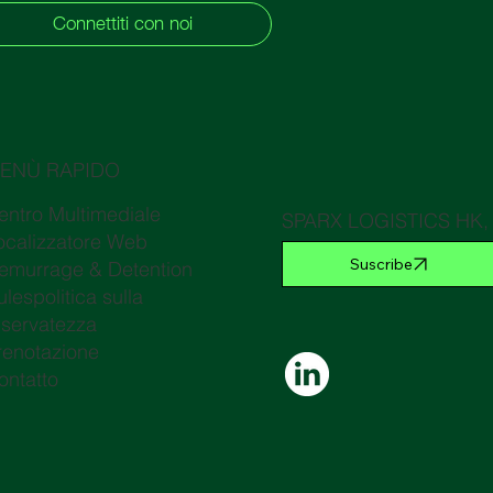
Connettiti con noi
ENÙ RAPIDO
entro Multimediale
SPARX LOGISTICS HK, R
ocalizzatore Web
marchio commerciale p
Suscribe
emurrage & Detention
Commercio di Hong Ko
ulespolitica sulla
iservatezza
renotazione
ontatto