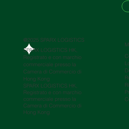
@2025 SPARX LOGISTICS
M
SPARX LOGISTICS HK,
C
Registrato e con marchio
L
commerciale presso la
D
Camera di Commercio di
R
Hong Kong
R
SPARX LOGISTICS HK,
P
Registrato e con marchio
commerciale presso la
C
Camera di Commercio di
Hong Kong