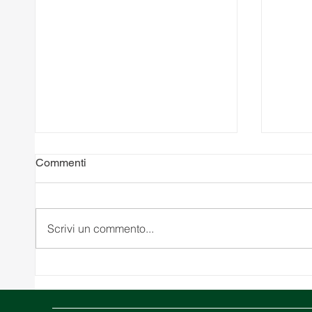
Commenti
Scrivi un commento...
10 Costi Logistici Nascosti
Medio 
che Potrebbero Danneggiare
confli
la Tua Supply Chain
Hormu