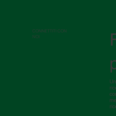
logist
CONNETTITI CON
NOI
Un
ri
co
me
ric