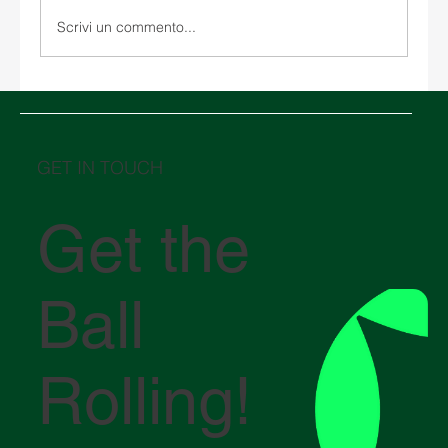
Scrivi un commento...
Medio Oriente in crisi: come il conflitto
nello Stretto di Hormuz sta influenzando la
logistica globale
GET IN TOUCH
Get the
Ball
Rolling!