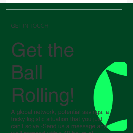
Medio Oriente in crisi: come il conflitto
nello Stretto di Hormuz sta influenzando la
logistica globale
GET IN TOUCH
Get the
Ball
Rolling!
A global network, potential savings, a
tricky logistic situation that you just
can’t solve -Send us a message and