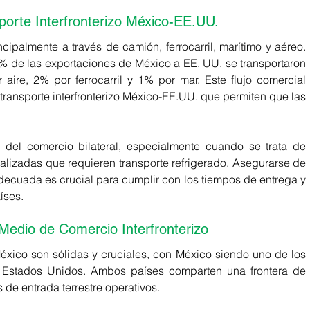
porte Interfronterizo México-EE.UU. 
El comercio transfronterizo se realiza principalmente a través de camión, ferrocarril, marítimo y aéreo. 
% de las exportaciones de México a EE. UU. 
se
 transportaron 
aire, 2% por ferrocarril y 1% por mar. Este flujo comercial 
ransporte interfronterizo México-EE.UU. que permiten que las 
 del comercio bilateral, especialmente cuando se trata de 
izadas que requieren transporte refrigerado. Asegurarse de 
decuada es crucial para cumplir con los tiempos de entrega y 
ses. 
l Medio de Comercio Interfronterizo
éxico son sólidas y cruciales, con México siendo uno de los 
 Estados Unidos.
 Ambos países comparten una frontera de 
 de entrada terrestre operativos.