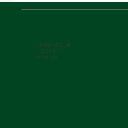
​MÁNDANOS UN
MENSAJE Y
10 costos logísticos ocultos
Orien
CONECTA
que podrían estar
el con
perjudicando tu cadena de
Ormuz
suministro
logíst
¿T
un
co
me