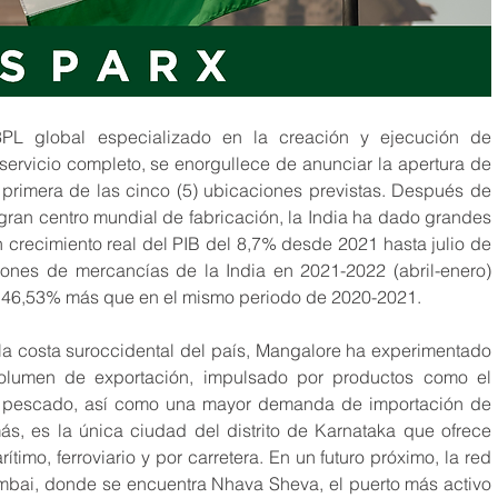
PL global especializado en la creación y ejecución de 
soluciones logísticas personalizadas de servicio completo, se enorgullece de anunciar la apertura de 
primera de las cinco (5) ubicaciones previstas. Después de 
ran centro mundial de fabricación, la India ha dado grandes 
 crecimiento real del PIB del 8,7% desde 2021 hasta julio de 
ones de mercancías de la India en 2021-2022 (abril-enero) 
n 46,53% más que en el mismo periodo de 2020-2021.
 la costa suroccidental del país, Mangalore ha experimentado 
olumen de exportación, impulsado por productos como el 
 de pescado, así como una mayor demanda de importación de 
s, es la única ciudad del distrito de Karnataka que ofrece 
todos los modos de transporte: aéreo, marítimo, ferroviario y por carretera. En un futuro próximo, la red 
umbai, donde se encuentra Nhava Sheva, el puerto más activo 