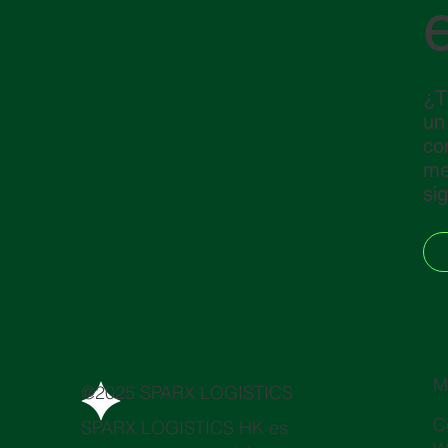
¿T
un
co
me
si
M
@2025 SPARX LOGISTICS
C
SPARX LOGISTICS HK es