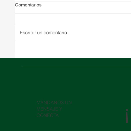
Comentarios
Escribir un comentario...
10 costos logísticos ocultos
Orien
que podrían estar
el con
perjudicando tu cadena de
Ormuz
suministro
logíst
​MÁNDANOS UN
MENSAJE Y
CONECTA