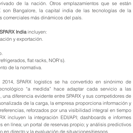
rivado de la nación. Otros emplazamientos que se están 
son Bangalore, la capital india de las tecnologías de la 
os comerciales más dinámicos del país.
SPARX India 
incluyen:
tación y exportación.
o.
refrigerados, flat racks, NOR's).
ento de la normativa.
2014, SPARX logistics se ha convertido en sinónimo de 
 tecnológico “a medida” hace adaptar cada servicio a las 
, una diferencia evidente entre SPARX y sus competidores de 
sonalizada de la carga, la empresa proporciona información y 
eferencias, reforzados por una visibilidad integral en tiempo 
RX incluyen la integración EDI/API; dashboards e informes 
en línea; un portal de reservas propio; y análisis predictivos 
 en directo y la evaluación de situaciones/riesgos.