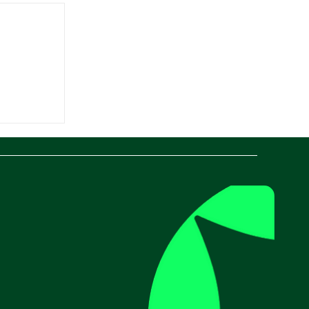
ística:
r su
.