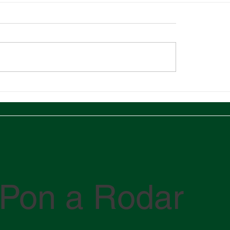
te Medio en crisis: cómo
Huella de carbono log
flicto en el Estrecho de
qué es y cómo reduci
 está impactando la
impacto en tus envíos
ica global
¡Pon a Rodar