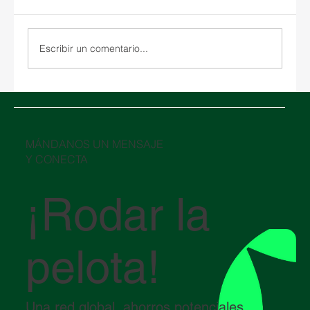
Escribir un comentario...
Oriente Medio en crisis: cómo el conflicto
en el Estrecho de Ormuz está impactando
la logística global
​MÁNDANOS UN MENSAJE
Y CONECTA
¡Rodar la
pelota!
Una red global, ahorros potenciales,