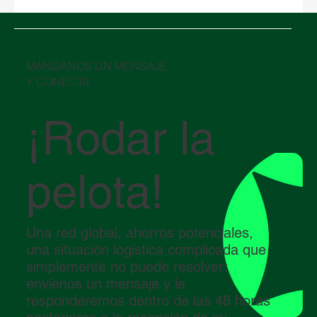
Año Nuevo Chino 2026 y su impacto en la
logística global
​MÁNDANOS UN MENSAJE
Y CONECTA
¡Rodar la
pelota!
Una red global, ahorros potenciales,
una situación logística complicada que
simplemente no puede resolver:
envíenos un mensaje y le
responderemos dentro de las 48 horas