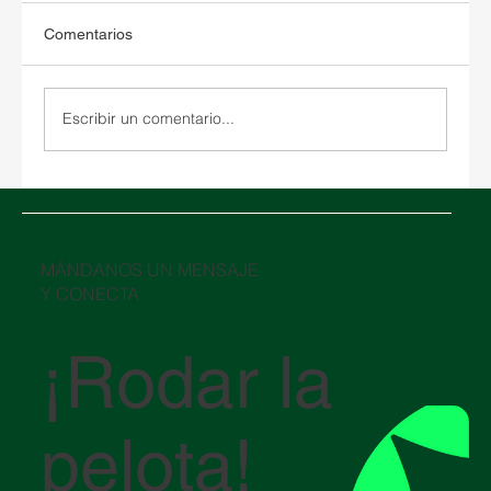
Comentarios
Escribir un comentario...
Guía básica de Documentación para
Importar y Exportar en México.
​MÁNDANOS UN MENSAJE
Y CONECTA
¡Rodar la
pelota!