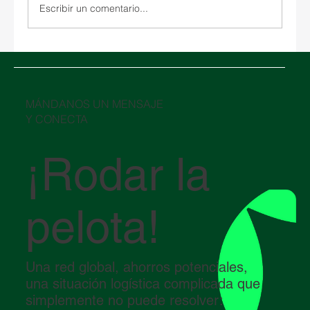
Escribir un comentario...
Año Nuevo Chino 2026 y su impacto en la
logística global
​MÁNDANOS UN MENSAJE
Y CONECTA
¡Rodar la
pelota!
Una red global, ahorros potenciales,
una situación logística complicada que
simplemente no puede resolver: