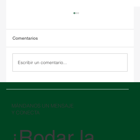
Comentarios
Escribir un comentario...
Oriente Medio en crisis: cómo el conflicto
en el Estrecho de Ormuz está impactando
la logística global
​MÁNDANOS UN MENSAJE
Y CONECTA
¡Rodar la