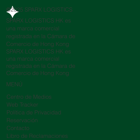
@2025 SPARX LOGISTICS
SPARX LOGISTICS HK es
una marca comercial
registrada en la Cámara de
Comercio de Hong Kong
SPARX LOGISTICS HK es
una marca comercial
registrada en la Cámara de
Comercio de Hong Kong
MENÚ
Centro de Medios
Web Tracker
Política de Privacidad
Reservación
Contacto
Libro de Reclamaciones